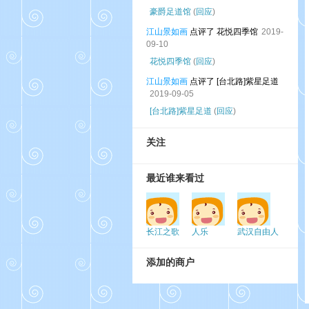
豪爵足道馆
(
回应
)
江山景如画
点评了 花悦四季馆
2019-
09-10
花悦四季馆
(
回应
)
江山景如画
点评了 [台北路]紫星足道
2019-09-05
[台北路]紫星足道
(
回应
)
关注
最近谁来看过
长江之歌
人乐
武汉自由人
添加的商户