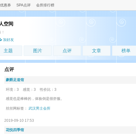
优惠券
SPA点评
会所排行榜
人空间
路！
加好友
主题
图片
点评
文章
榜单
点评
豪爵足道馆
环境：3
感觉：3
性价比：3
感觉也是棒棒的，体验倒是很舒服。
丝丝网标签：
武汉男士会所
2019-09-10 17:53
花悦四季馆