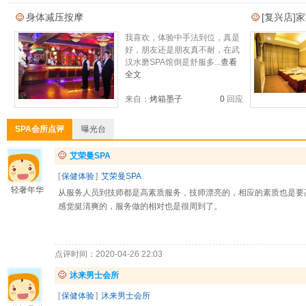
身体减压按摩
[复兴店]
我喜欢，体验中手法到位，真是
好，朋友还是朋友真不耐，在武
汉水磨SPA馆倒是舒服多...
查看
全文
来自：
烤箱墨子
0
回应
SPA会所点评
曝光台
艾荣曼SPA
[
保健体验
]
艾荣曼SPA
轻奢年华
从服务人员到技师都是高素质服务，技师漂亮的，相应的素质也是要
感觉挺清爽的，服务做的相对也是很周到了。
点评时间：2020-04-26 22:03
沐来男士会所
[
保健体验
]
沐来男士会所