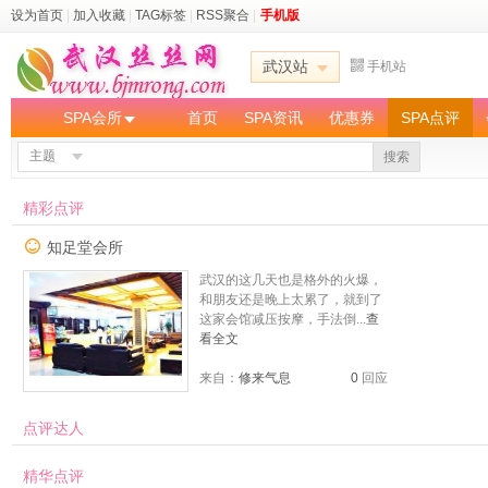
设为首页
|
加入收藏
|
TAG标签
|
RSS聚合
|
手机版
武汉站
手机站
SPA会所
首页
SPA资讯
优惠券
SPA点评
主题
搜索
精彩点评
知足堂会所
武汉的这几天也是格外的火爆，
和朋友还是晚上太累了，就到了
这家会馆减压按摩，手法倒...
查
看全文
来自：
修来气息
0
回应
点评达人
精华点评