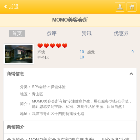
后退
MOMO美容会所
首页
点评
资讯
优惠券
10
9
环境
感觉
10
性价比
商铺信息
分类：
SPA会所 > 保健体验
地区：
青山区
MOMO美容会所有着“专注健康养生，用心服务”为核心价值，
简介：
能让您感受到宁静、私密、发现生活的美丽、回归自然！
地址：
武汉市青山区十四街坊建设七路
商铺简介
会所简介：
MOMO美容会所
有着“专注健康养生，用心服务”为核