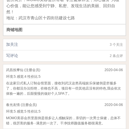
心价值，能让您感受到宁静、私密、发现生活的美丽、回归自
然！
地址：
武汉市青山区十四街坊建设七路
商铺地图
加关注
3 个关注
写评论
2 条点评
武昌按摩仙 (注册会员)
2020-04-06
环境:
5
感觉:
4
性价比:
5
在这家日式私人订制会馆里面，接收到武汉这类高端娱乐保健倒是舒服多
了，你都没办法拒绝，价格也不高，项目有一些其他店没有的特色,我会依次
体验一遍的，后面慢慢的做好个人SPA了。
春光友情 (注册会员)
2020-04-06
环境:
5
感觉:
5
性价比:
5
MOMO美容会所里面倒是很多让人感触深的，亲切的一次男士保健，总体不
错，很厉害的服务··满意的一次了。干净技师颜值服务都很满意。