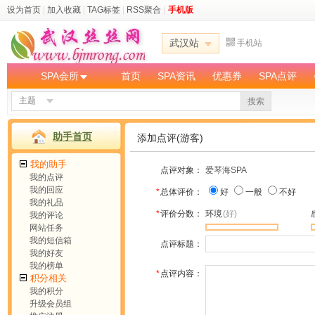
设为首页
|
加入收藏
|
TAG标签
|
RSS聚合
|
手机版
武汉站
手机站
SPA会所
首页
SPA资讯
优惠券
SPA点评
主题
搜索
助手首页
添加点评(游客)
我的助手
点评对象：
爱琴海SPA
我的点评
我的回应
*
总体评价：
好
一般
不好
我的礼品
*
评价分数：
环境
(好)
我的评论
网站任务
我的短信箱
点评标题：
我的好友
我的榜单
*
点评内容：
积分相关
我的积分
升级会员组